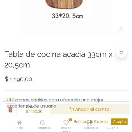
Tabla de cocina acacia 33cm x
20,5cm
$
1.190,00
Utilizamos cookies para ofrecerle una mejor
experiencia de usuario.
Precio:
Añadir al carrito
$
1.190,00
0
Añadir al Carrito
Política de Cookies
Acepto
Inicio
Búsqueda
Lista de
Categoría
Cuenta
deseos